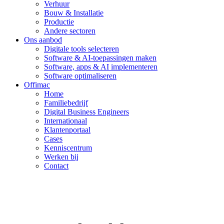
Verhuur
Bouw & Installatie
Productie
Andere sectoren
Ons aanbod
Digitale tools selecteren
Software & AI-toepassingen maken
Software, apps & AI implementeren
Software optimaliseren
Offimac
Home
Familiebedrijf
Digital Business Engineers
Internationaal
Klantenportaal
Cases
Kenniscentrum
Werken bij
Contact