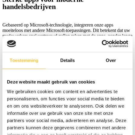
handelsbedrijven
Gebaseerd op Microsoft-technologie, integreren onze apps
moeiteloos met andere Microsoft-toepassingen. Dit betekent dat uw
medewerkers snel vertrouwd zullen raken met de apps, zonder lange
leercurves of complexe trainingsprogramma’s.
Bovendien bieden onze apps een intuïtieve en gebruiksvriendelijke
interface die aansluit bij wat uw team al kent. Hierdoor kunnen uw
Toestemming
Details
Over
medewerkers direct aan de slag, zonder tijd te verliezen met
ingewikkelde instellingen of nieuwe softwareoplossingen.
Deze website maakt gebruik van cookies
We gebruiken cookies om content en advertenties te
Gebruiksvriendelijk
personaliseren, om functies voor social media te bieden
Toekomst- en bedrijfszeker
en om ons websiteverkeer te analyseren. Ook delen we
Heel erg betrouwbaar
informatie over uw gebruik van onze site met onze
Betaalbare app
Kant-en-klare oplossing
partners voor social media, adverteren en analyse. Deze
Zeer modern
partners kunnen deze gegevens combineren met andere
Op maat van de handelsbranche
informatie die u aan ze heeft verstrekt of die ze hebben