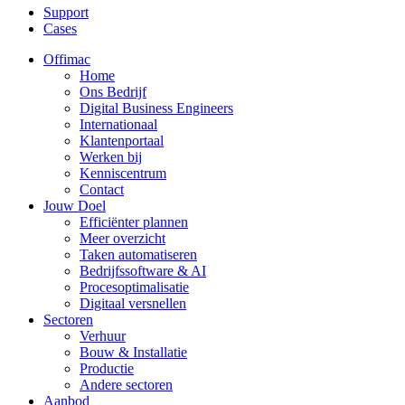
Support
Cases
Offimac
Home
Ons Bedrijf
Digital Business Engineers
Internationaal
Klantenportaal
Werken bij
Kenniscentrum
Contact
Jouw Doel
Efficiënter plannen
Meer overzicht
Taken automatiseren
Bedrijfssoftware & AI
Procesoptimalisatie
Digitaal versnellen
Sectoren
Verhuur
Bouw & Installatie
Productie
Andere sectoren
Aanbod