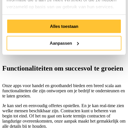
Cloud
100% mobiel
verzameld op basis van uw gebruik van hun services.
Kant-en-klaar op maat van handel
Elke afdeling kunnen we automatiseren
Personalisatie kan in onze apps
Ondersteund door Microsoft Dynamics
Alles toestaan
Zeer veel internationale ondersteuning
Heel veel extra apps verkrijgbaar
Aanpassen
Functionaliteiten om succesvol te groeien
Onze apps voor handel en groothandel bieden een breed scala aan
functionaliteiten die zijn ontworpen om je bedrijf te ondersteunen en
te laten groeien.
Je kan snel en eenvoudig offertes opstellen. En je kan real-time zien
welke mensen beschikbaar zijn. Contracten kunt u beheren van
begin tot eind. Of het nu gaat om korte termijn contracten of
langdurige overeenkomsten, onze aanpak maakt het gemakkelijk om
alle details bij te houden.